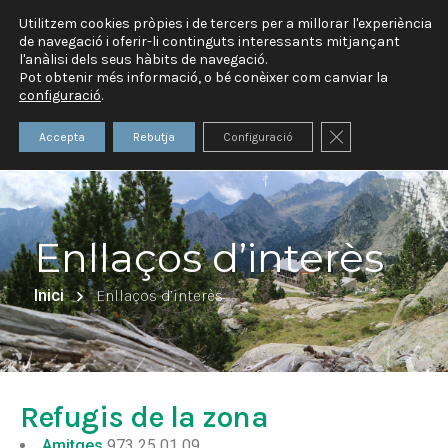
Utilitzem cookies pròpies i de tercers per a millorar l'experiència
de navegació i oferir-li continguts interessants mitjançant
l'anàlisi dels seus hàbits de navegació.
Pot obtenir més informació, o bé conèixer com canviar la
configuració
.
Tanca el bàner 
Accepta
Rebutja
Configuració
Enllaços d’interès
Inici
Enllaços d’interès
Refugis de la zona
Amitges
973 25 01 09