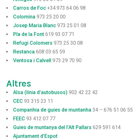
Carros de Foc
+34.973 64 06 98
Colomina
973 25 20 00
Josep Maria Blanc
973 25 01 08
Pla de la Font
619 93 07 71
Refugi Colomers
973 25 30 08
Restanca
608 03 65 59
Ventosa i Calvell
973 29 70 90
Altres
Alsa (línia d’autobusos)
902 42 22 42
CEC
93 315 23 11
Companhia de guies de muntanha
34 – 676 51 06 55
FEEC
93 412 07 77
Guies de muntanya del l’Alt Pallars
629 591 614
Ajuntament d’Espot