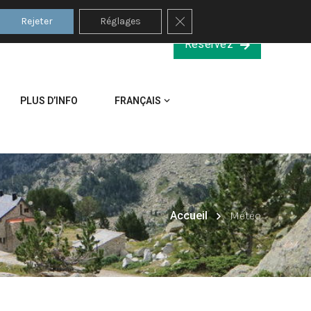
Fermer la bannière des co
Rejeter
Réglages
Réservez
PLUS D’INFO
FRANÇAIS
Accueil
Météo