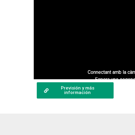
Connectant amb la càme
Espera uns segons.
Previsión y más
información