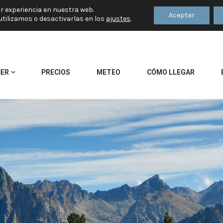
or experiencia en nuestra web.
Aceptar
tilizamos o desactivarlas en los
ajustes
.
CER
PRECIOS
METEO
CÓMO LLEGAR