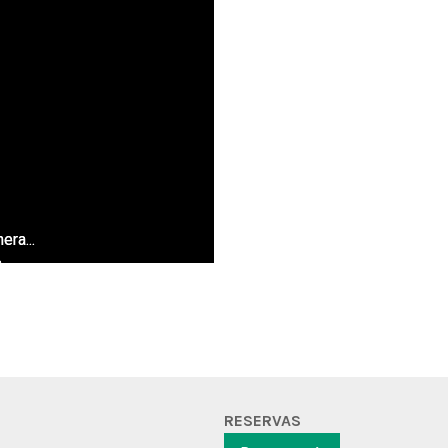
ra...
..
RESERVAS