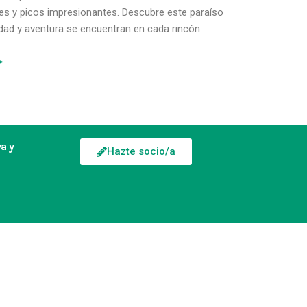
les y picos impresionantes. Descubre este paraíso
idad y aventura se encuentran en cada rincón.
>
a y
Hazte socio/a