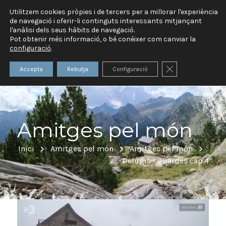
Utilitzem cookies pròpies i de tercers per a millorar l'experiència
de navegació i oferir-li continguts interessants mitjançant
l'anàlisi dels seus hàbits de navegació.
Pot obtenir més informació, o bé conèixer com canviar la
configuració
.
Tanca el bàner 
Accepta
Rebutja
Configuració
Amitges pel món
Inici
Amitges pel món
Amitges pel món
Refugis i guardes cap.4